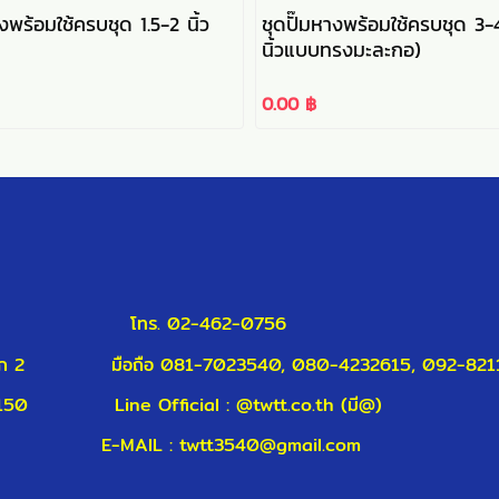
างพร้อมใช้ครบชุด 1.5-2 นิ้ว
ชุดปั๊มหางพร้อมใช้ครบชุด 3-4
นิ้วแบบทรงมะละกอ)
0.00 ฿
โทร. 02-462-0756
 35/3 แยก 2
มือถือ 081-7023540, 080-4232615, 092-82
10150
Line Official : @twtt.co.th (มี@)
t3540@gmail.com