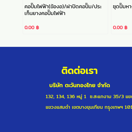
คอปั๊มไฟฟ้า(ข้องอ)/ฝาปิดคอปั๊ม/ประ
ชุดปั๊มห
เก็นยางคอปั๊มไฟฟ้า
0.00 ฿
0.00 ฿
ติดต่อเรา
บริษัท ตะวันทองไทย จำกัด
132, 134, 136 หมู่ 1 ซ.สะแกงาม
แขวงแสมดำ
เขตบางขุนเทียน
ก
รุุงเทพฯ 
E-MAIL : twt